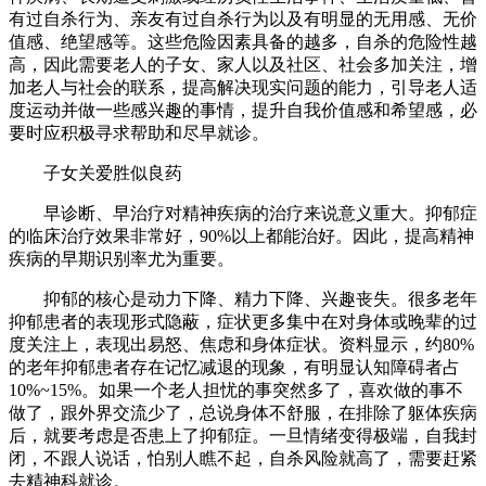
有过自杀行为、亲友有过自杀行为以及有明显的无用感、无价
值感、绝望感等。这些危险因素具备的越多，自杀的危险性越
高，因此需要老人的子女、家人以及社区、社会多加关注，增
加老人与社会的联系，提高解决现实问题的能力，引导老人适
度运动并做一些感兴趣的事情，提升自我价值感和希望感，必
要时应积极寻求帮助和尽早就诊。
子女关爱胜似良药
早诊断、早治疗对精神疾病的治疗来说意义重大。抑郁症
的临床治疗效果非常好，90%以上都能治好。因此，提高精神
疾病的早期识别率尤为重要。
抑郁的核心是动力下降、精力下降、兴趣丧失。很多老年
抑郁患者的表现形式隐蔽，症状更多集中在对身体或晚辈的过
度关注上，表现出易怒、焦虑和身体症状。资料显示，约80%
的老年抑郁患者存在记忆减退的现象，有明显认知障碍者占
10%~15%。如果一个老人担忧的事突然多了，喜欢做的事不
做了，跟外界交流少了，总说身体不舒服，在排除了躯体疾病
后，就要考虑是否患上了抑郁症。一旦情绪变得极端，自我封
闭，不跟人说话，怕别人瞧不起，自杀风险就高了，需要赶紧
去精神科就诊。