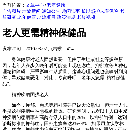
当前位置：
文章中心
>
老年健康
广告图片
老龄新闻
通知公告
趣闻轶事
长期照护人寿保险
老
龄研究
老年健康
老龄项目
政策法规
老龄视频
老人更需精神保健品
发布时间：2016-08-02 点击数：454
身体健康对老人固然重要，但由于生理或社会等多种原
因，老年人在步入晚年后可能会出现焦虑症、抑郁症等各种心
理精神障碍，严重影响生活质量。这些心理问题也会辐射到身
体，导致健康恶化。对此，专家呼吁：老年人急需“精神保健
品”。
精神疾病困扰老人
如今，抑郁、焦虑等精神障碍已被大众熟知，但老年人似
乎是这些疾病中被忽视的群体。研究表明，65岁以上人口中精
神疾病的患病率占高龄存活人口中的26%。以抑郁为例，达到
诊断标准的抑郁症，国外患病率达2%~4%；如果用症状学标
准，焦虑、抑郁的患病率可能达到20%；有情绪问题的人可达