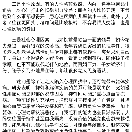
二是个性原因。有的人性格较敏感、内向，遇事容易钻牛
角尖，对心理打击的抵御能力较差；而有的人比较开朗，不管
遇到什么事都想得开，患心理疾病的几率就小一些。此外，人
老了往往更固执，考虑问题比较极端，不容易跟人交流，也是
心理疾病的诱因。
三是社会心理因素。比如以前是独当一面的领导，如今精
力衰退，会有很深的失落感。老年丧偶是突出的负性事件。很
多老人对老伴从感情到生活习惯上都有依赖性，突然只剩自己
了，身边连个说话的人都没有，肯定会感到孤独。即使孩子很
孝顺，也不可能取代老伴的地位。而再婚压力、子女经济纠
纷、随子女到外地居住等，都让很多老人无所适从。
上述问题除了让老人陷入心理困扰中，还可能带来躯体疾
病。研究表明，抑郁和躯体疾病的关系可能是双向的，比如慢
性疼痛可能是抑郁的易感因素，抑郁则可能加重心脑血管疾
病。一项前瞻性研究显示，抑郁症可直接引起心血管病，且增
加心血管病患者的并发症和死亡率。经历负性生活事件，加上
躯体、心理健康状况恶化，自我照料的能力也会日渐减弱，人
际交往圈子缩窄甚至自我隔离，没有价值的感觉也会越来越强
烈，如果再有其他不良事件发生，可能会导致自杀。躯体或精
神疾病、长期遭受刺激或经历负性生活事件、生活质量低、曾