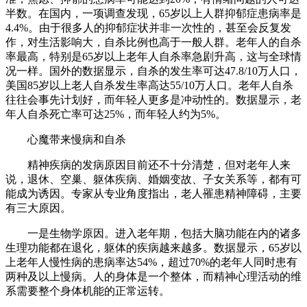
半数。在国内，一项调查发现，65岁以上人群抑郁症患病率是
4.4%。由于很多人的抑郁症状并非一次性的，甚至会反复发
作，对生活影响大，自杀比例也高于一般人群。老年人的自杀
率最高，特别是65岁以上老年人自杀率急剧升高，这与全球情
况一样。国外的数据显示，自杀的发生率可达47.8/10万人口，
美国85岁以上老人自杀发生率高达55/10万人口。老年人自杀
往往会事先计划好，而年轻人更多是冲动性的。数据显示，老
年人自杀死亡率可达25%，而年轻人约为5%。
心魔带来慢病和自杀
精神疾病的发病原因目前还不十分清楚，但对老年人来
说，退休、空巢、躯体疾病、婚姻变故、子女关系等，都有可
能成为诱因。专家从专业角度指出，老人罹患精神障碍，主要
有三大原因。
一是生物学原因。进入老年期，包括大脑功能在内的诸多
生理功能都在退化，躯体的疾病越来越多。数据显示，65岁以
上老年人慢性病的患病率达54%，超过70%的老年人同时患有
两种及以上慢病。人的身体是一个整体，而精神心理活动的维
系需要整个身体机能的正常运转。