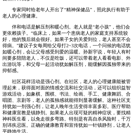
专家同时给老年人开出了“精神保健品”，照此执行有助于
老人的心理健康。
伴和电话是解压剂和暖心剂。老人就是“老小孩”，他们会
更依赖孩子。“临床上，如果一个患病老人的家庭支持系统较
好，他的预后就会很好。如果子女的关爱到位，老人甚至不会
得病。”建议子女每周给父母打2~3次电话，一个问候的电话犹
如暖心剂，会让父母感受到爱的温暖。孙新宇说，年轻人有时
间要多陪陪老人，不仅是吃饭，还可以带着老人看看电影、外
出游玩等，和父母一起活动犹如解压剂，能缓解因孤独带来的
抑郁感。
社区花样活动是强心剂。在社区，老人的心理健康能被管
理起来，获得面对面的情感交流和社交活动，还可以组织益智
游戏活动，如象棋、围棋、书法、绘画、手工、健康舞蹈、合
唱团、京剧等，老人的孤独感就能得到显著缓解。这种社区支
持犹如一剂强心剂，让老人晚年生活变得丰富多彩。医疗帮助
和健康宣教是镇静剂。如果老人出现可疑的精神症状，要找精
神科医生看，以免走很多弯路。特别是有高自杀风险时，千万
别讳疾忌医。正确的健康教育和宣传犹如一针镇静剂，让老人
平静地生活。